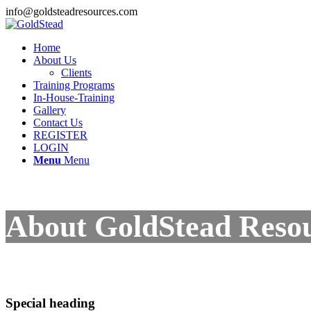
info@goldsteadresources.com
Home
About Us
Clients
Training Programs
In-House-Training
Gallery
Contact Us
REGISTER
LOGIN
Menu
Menu
About GoldStead Reso
Special heading