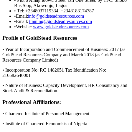
• Plot 6 Alhaji Idowu Street, Off Oke Street, by TFC, Shobo
Bus Stop, Akowonjo, Lagos
• Tel: +2348037119334, +2348183174787
•Email:
info@goldsteadresources.com
•Email:
training@goldsteadresources.com
•Website:
www.goldsteadresources.com
Profile of GoldStead Resources
• Year of Incorporation and Commencement of Business: 2017 (as
GoldStead Resources Company and March 2018 (as GoldStead
Resources Company Limited)
• Incorporation No: RC 1482051 Tax Identification No:
216582640001
• Nature of Business: Capacity Development, HR Consultancy and
Stock Audit & Reconciliation.
Professional Affiliations:
• Chartered Institute of Personnel Management
• Institute of Chartered Economists of Nigeria