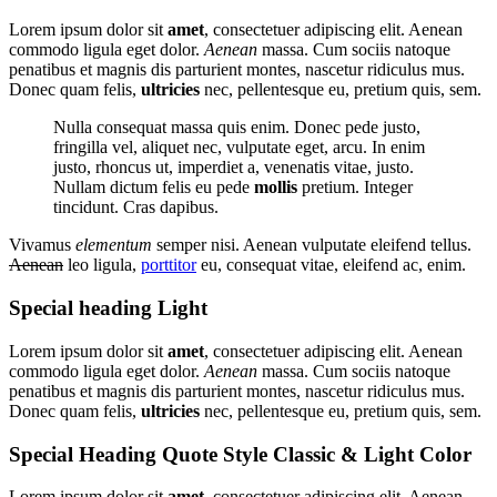
Lorem ipsum dolor sit
amet
, consectetuer adipiscing elit. Aenean
commodo ligula eget dolor.
Aenean
massa. Cum sociis natoque
penatibus et magnis dis parturient montes, nascetur ridiculus mus.
Donec quam felis,
ultricies
nec, pellentesque eu, pretium quis, sem.
Nulla consequat massa quis enim. Donec pede justo,
fringilla vel, aliquet nec, vulputate eget, arcu. In enim
justo, rhoncus ut, imperdiet a, venenatis vitae, justo.
Nullam dictum felis eu pede
mollis
pretium. Integer
tincidunt. Cras dapibus.
Vivamus
elementum
semper nisi. Aenean vulputate eleifend tellus.
Aenean
leo ligula,
porttitor
eu, consequat vitae, eleifend ac, enim.
Special heading Light
Lorem ipsum dolor sit
amet
, consectetuer adipiscing elit. Aenean
commodo ligula eget dolor.
Aenean
massa. Cum sociis natoque
penatibus et magnis dis parturient montes, nascetur ridiculus mus.
Donec quam felis,
ultricies
nec, pellentesque eu, pretium quis, sem.
Special Heading Quote Style Classic
&
Light Color
Lorem ipsum dolor sit
amet
, consectetuer adipiscing elit. Aenean