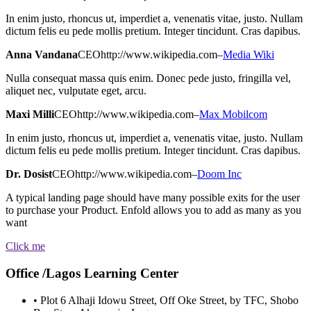
In enim justo, rhoncus ut, imperdiet a, venenatis vitae, justo. Nullam
dictum felis eu pede mollis pretium. Integer tincidunt. Cras dapibus.
Anna Vandana
CEO
http://www.wikipedia.com
–
Media Wiki
Nulla consequat massa quis enim. Donec pede justo, fringilla vel,
aliquet nec, vulputate eget, arcu.
Maxi Milli
CEO
http://www.wikipedia.com
–
Max Mobilcom
In enim justo, rhoncus ut, imperdiet a, venenatis vitae, justo. Nullam
dictum felis eu pede mollis pretium. Integer tincidunt. Cras dapibus.
Dr. Dosist
CEO
http://www.wikipedia.com
–
Doom Inc
A typical landing page should have many possible exits for the user
to purchase your Product. Enfold allows you to add as many as you
want
Click me
Office /Lagos Learning Center
• Plot 6 Alhaji Idowu Street, Off Oke Street, by TFC, Shobo