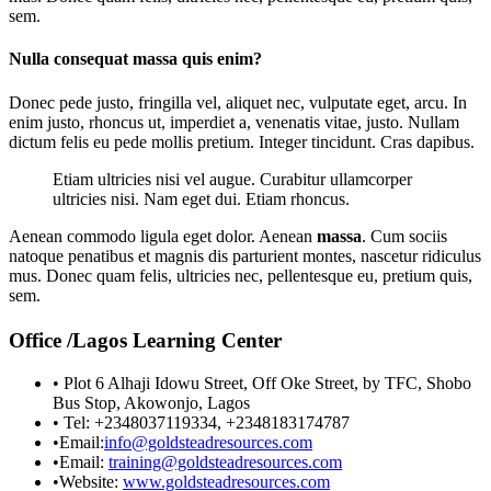
sem.
Nulla consequat massa quis enim?
Donec pede justo, fringilla vel, aliquet nec, vulputate eget, arcu. In
enim justo, rhoncus ut, imperdiet a, venenatis vitae, justo. Nullam
dictum felis eu pede mollis pretium. Integer tincidunt. Cras dapibus.
Etiam ultricies nisi vel augue. Curabitur ullamcorper
ultricies nisi. Nam eget dui. Etiam rhoncus.
Aenean commodo ligula eget dolor. Aenean
massa
. Cum sociis
natoque penatibus et magnis dis parturient montes, nascetur ridiculus
mus. Donec quam felis, ultricies nec, pellentesque eu, pretium quis,
sem.
Office /Lagos Learning Center
• Plot 6 Alhaji Idowu Street, Off Oke Street, by TFC, Shobo
Bus Stop, Akowonjo, Lagos
• Tel: +2348037119334, +2348183174787
•Email:
info@goldsteadresources.com
•Email:
training@goldsteadresources.com
•Website:
www.goldsteadresources.com