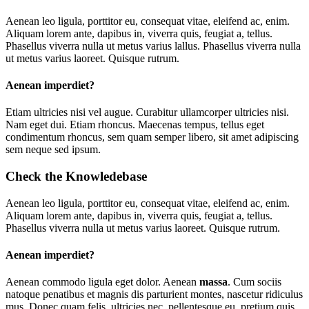
A
enean leo ligula, porttitor eu, consequat vitae, eleifend ac, enim.
Aliquam lorem ante, dapibus in, viverra quis, feugiat a, tellus.
Phasellus viverra nulla ut metus varius lallus. Phasellus viverra nulla
ut metus varius laoreet. Quisque rutrum.
Aenean imperdiet?
E
tiam ultricies nisi vel augue. Curabitur ullamcorper ultricies nisi.
Nam eget dui. Etiam rhoncus. Maecenas tempus, tellus eget
condimentum rhoncus, sem quam semper libero, sit amet adipiscing
sem neque sed ipsum.
Check the Knowledebase
Aenean leo ligula, porttitor eu, consequat vitae, eleifend ac, enim.
Aliquam lorem ante, dapibus in, viverra quis, feugiat a, tellus.
Phasellus viverra nulla ut metus varius laoreet. Quisque rutrum.
Aenean imperdiet?
Aenean commodo ligula eget dolor. Aenean
massa
. Cum sociis
natoque penatibus et magnis dis parturient montes, nascetur ridiculus
mus. Donec quam felis, ultricies nec, pellentesque eu, pretium quis,